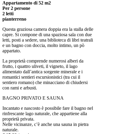
Appartamento di 52 m2
Per 2 persone
2 letti
pianterreno
Questa graziosa camera doppia era la stalla delle
capre. Si compone di una spaziosa sala con due
letti, posti a sedere, una biblioteca di libri teatrali
e un bagno con doccia, molto intimo, un pò
appartato.
La proprietà comprende numerosi alberi da
frutto, i quattro uliveti, il vigneto, il lago
alimentato dall’antica sorgente minerale e i
romantici sentieri escursionistici (tra cui il
sentiero romano) che minacciano di chiudersi
con rami e arbusti.
BAGNO PRIVATO E SAUNA
Incantato e nascosto è possibile fare il bagno nel
rinfrescante lago naturale, che appartiene alla
proprietà privata.
Nelle vicinanze, c’è anche una sauna in pietra
naturale.