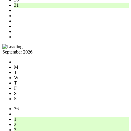
31
September 2026
M
T
W
T
F
S
S
36
1
2
3