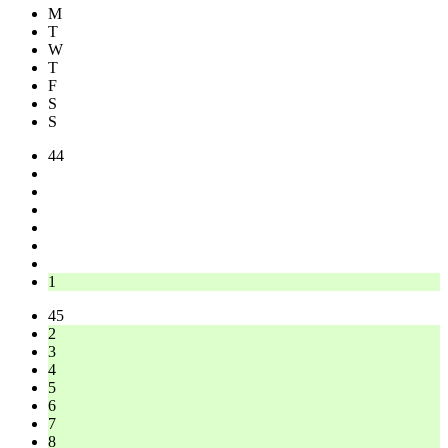
M
T
W
T
F
S
S
44
1
45
2
3
4
5
6
7
8