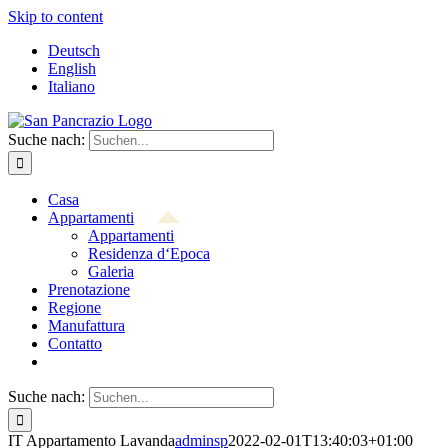
Skip to content
Deutsch
English
Italiano
Suche nach:
Casa
Appartamenti
Appartamenti
Residenza d‘Epoca
Galeria
Prenotazione
Regione
Manufattura
Contatto
Suche nach:
IT Appartamento Lavanda
adminsp
2022-02-01T13:40:03+01:00