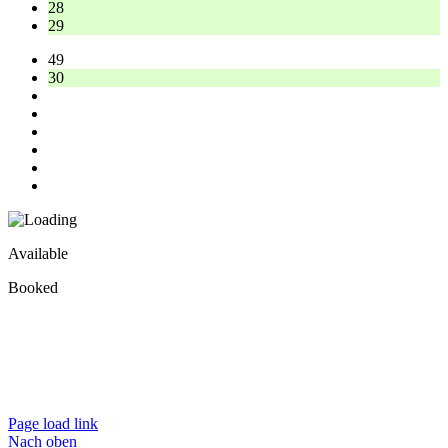
28
29
49
30
Available
Booked
Impressum • Datenschutzerklärung
Impronta • Informativa sulla privacy
Imprint • Privacy Policy
Page load link
Nach oben